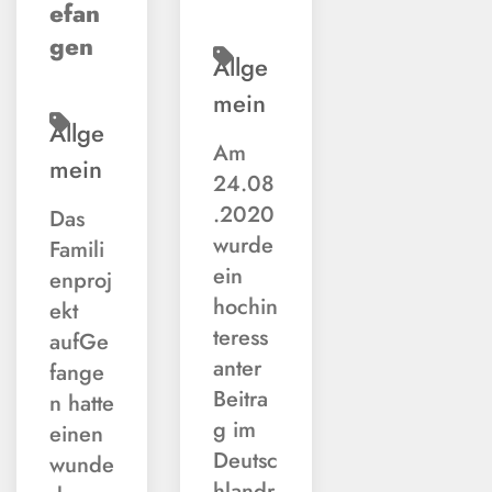
efan
gen
Allge
mein
Allge
Am
mein
24.08
.2020
Das
wurde
Famili
ein
enproj
hochin
ekt
teress
aufGe
anter
fange
Beitra
n hatte
g im
einen
Deutsc
wunde
hlandr