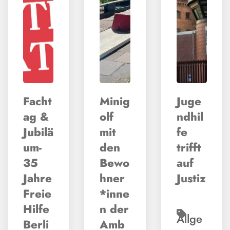
Facht
Minig
Juge
ag &
olf
ndhil
Jubilä
mit
fe
um-
den
trifft
35
Bewo
auf
Jahre
hner
Justiz
Freie
*inne
Hilfe
n der
Allge
Berli
Amb