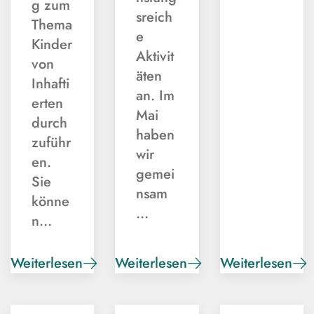
g zum
sreich
Thema
e
Kinder
Aktivit
von
äten
Inhafti
an. Im
erten
Mai
durch
haben
zuführ
wir
en.
gemei
Sie
nsam
könne
…
n…
Weiterlesen
Weiterlesen
Weiterlesen