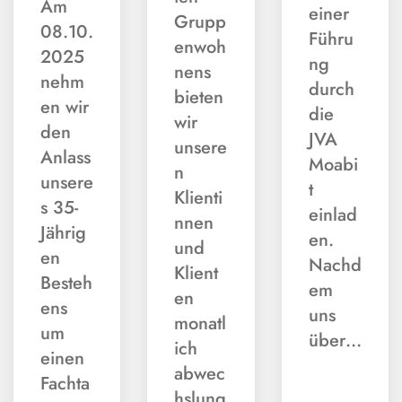
Am
einer
Grupp
08.10.
Führu
enwoh
2025
ng
nens
nehm
durch
bieten
en wir
die
wir
den
JVA
unsere
Anlass
Moabi
n
unsere
t
Klienti
s 35-
einlad
nnen
Jährig
en.
und
en
Nachd
Klient
Besteh
em
en
ens
uns
monatl
um
über…
ich
einen
abwec
Fachta
hslung