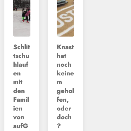
Schlit
Knast
tschu
hat
hlauf
noch
en
keine
mit
m
den
gehol
Famil
fen,
ien
oder
von
doch
aufG
?