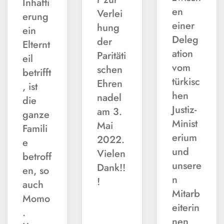
Inhafti
en
Verlei
erung
einer
hung
ein
Deleg
der
Elternt
ation
Paritäti
eil
vom
schen
betrifft
türkisc
Ehren
, ist
hen
nadel
die
Justiz-
am 3.
ganze
Minist
Mai
Famili
erium
2022.
e
und
Vielen
betroff
unsere
Dank!!
en, so
n
!
auch
Mitarb
Momo
eiterin
.
nen