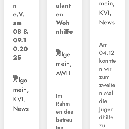
mein
,
n
ulant
KVI
,
e.V.
en
News
am
Woh
08 &
nhilfe
09.1
Am
0.20
04.12
Allge
25
konnte
mein
,
n wir
AWH
zum
Allge
zweite
mein
,
n Mal
Im
KVI
,
die
Rahm
News
Jugen
en des
dhilfe
betreu
zu
ten