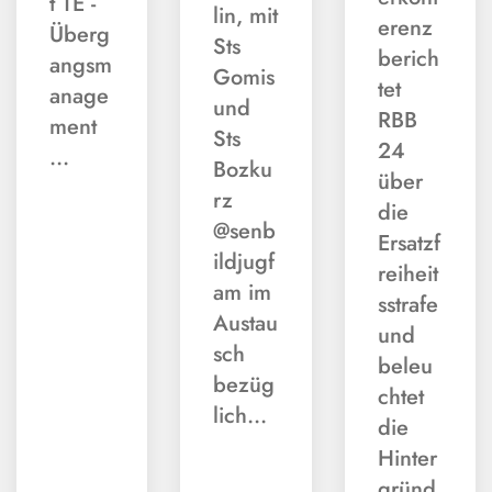
t TE -
lin, mit
erenz
Überg
Sts
berich
angsm
Gomis
tet
anage
und
RBB
ment
Sts
24
…
Bozku
über
rz
die
@senb
Ersatzf
ildjugf
reiheit
am im
sstrafe
Austau
und
sch
beleu
bezüg
chtet
lich…
die
Hinter
gründ