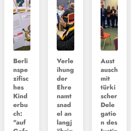
Berli
Verle
Aust
nspe
ihung
ausch
zifisc
der
mit
hes
Ehre
türki
Kind
namt
scher
erbu
snad
Dele
ch:
el an
gatio
"auf
langj
n des