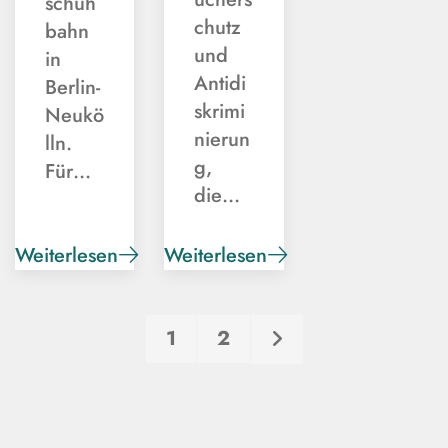
schuh
chutz
bahn
und
in
Antidi
Berlin-
skrimi
Neukö
nierun
lln.
g,
Für…
die…
Weiterlesen
Weiterlesen
Seitennummerierung der Beitr
1
2