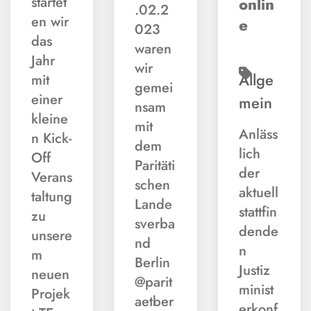
startet
onlin
.02.2
en wir
e
023
das
waren
Jahr
wir
Allge
mit
gemei
einer
mein
nsam
kleine
mit
Anläss
n Kick-
dem
lich
Off
Paritäti
der
Verans
schen
aktuell
taltung
Lande
stattfin
zu
sverba
dende
unsere
nd
n
m
Berlin
Justiz
neuen
@parit
minist
Projek
aetber
erkonf