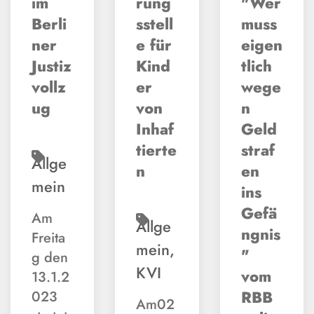
im
rung
"Wer
Berli
sstell
muss
ner
e für
eigen
Justiz
Kind
tlich
vollz
er
wege
ug
von
n
Inhaf
Geld
tierte
straf
Allge
n
en
mein
ins
Gefä
Am
Allge
ngnis
Freita
mein
,
"
g den
KVI
vom
13.1.2
RBB
023
Am02