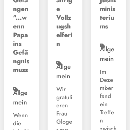
Gefa
ährig
Justiz
ngen
e
minis
"...w
Vollz
teriu
enn
ugsh
ms
Papa
elferi
ins
n
Allge
Gefä
mein
ngnis
Allge
muss
Im
mein
Deze
mber
Wir
Allge
fand
gratuli
mein
ein
eren
Treffe
Frau
Wenn
n
Gloge
die
zwisch
r zur