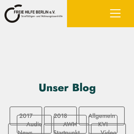
Unser Blog
2017
2018
Allgemein
Audio
AWH
KVI
News
Startpunkt
Video