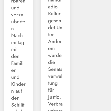
rbaren
adio
und
Kultur
verza
gesen
uberte
det.Un
n
ter
Nach
Ander
mittag
em
mit
wurde
den
die
Famili
Senats
en
verwal
und
tung
Kinder
für
n auf
Justiz,
der
Verbra
Schlitt
uchers